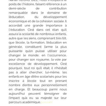
poids de l'histoire, faisant référence à un
demi-siècle de contribution
remarquable dans le domaine de
l’éducation, du développement
économique et de la cohésion sociale. Il
accordait une grande importance à
l'éducation. C’est dans cet élan qu’il
assura la scolarité de nombreux enfants,
autre que les siens, comprenant très tôt,
que l’école, la formation, l’éducation en
générale, constituent l’arme la plus
puissante qu’on puisse utiliser pour
changer le monde; en l'occurrence,
pour changer son royaume, la voie par
excellence de développement. C’est
pourquoi, tout roi qu’il était, il n’hésitait
pas à aller chercher, lui-même, les
enfants en âge d’être scolarisés pour les
inscrire à l’école tout en prenant
nombre d’entre eux personnellement
en charge. Et beaucoup parmi nous
aujourd’hui peuvent témoigner de
l’impact qu’a eu sa majesté sur leur
parcours académique.
puissant