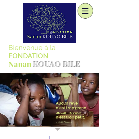
Bienvenue à la
FONDATION
Nanan
KOUAO BILE
Aucun rêve
n'est trop grand,
aucun rêveur
n'est trop petit.
~ Walt Disney